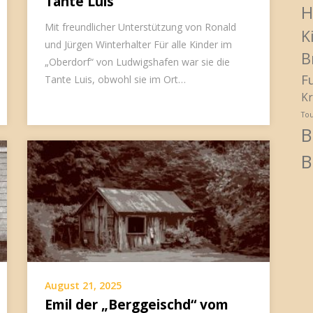
Tante Luis
H
Mit freundlicher Unterstützung von Ronald
K
und Jürgen Winterhalter Für alle Kinder im
B
„Oberdorf“ von Ludwigshafen war sie die
F
Tante Luis, obwohl sie im Ort…
Kr
To
B
B
August 21, 2025
Emil der „Berggeischd“ vom