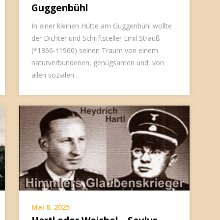
Guggenbühl
In einer kleinen Hütte am Guggenbühl wollte
der Dichter und Schriftsteller Emil Strauß
(*1866-†1960) seinen Traum von einem
naturverbundenen, genügsamen und von
allen sozialen…
Mai 8, 2025