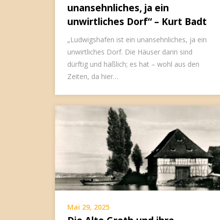
unansehnliches, ja ein
unwirtliches Dorf“ – Kurt Badt
„Ludwigshafen ist ein unansehnliches, ja ein
unwirtliches Dorf. Die Häuser darin sind
dürftig und häßlich; es hat – wohl aus den
Zeiten, da hier…
Mai 29, 2025