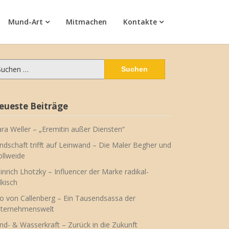
Mund-Art
Mitmachen
Kontakte
chen
ch:
eueste Beiträge
ara Weller – „Eremitin außer Diensten“
ndschaft trifft auf Leinwand – Die Maler Begher und
llweide
inrich Lhotzky – Influencer der Marke radikal-
lkisch
o von Callenberg – Ein Tausendsassa der
ternehmenswelt
nd- & Wasserkraft – Zurück in die Zukunft