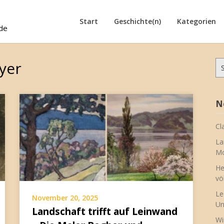
Start
Geschichte(n)
Kategorien
de
yer
Su
na
N
Cl
La
Mo
He
vö
Le
November 20, 2025
Un
Landschaft trifft auf Leinwand
Wi