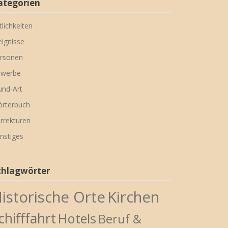
ategorien
tlichkeiten
eignisse
rsonen
werbe
nd-Art
rterbuch
rrekturen
nstiges
chlagwörter
istorische Orte
Kirchen
chifffahrt
Hotels
Beruf &