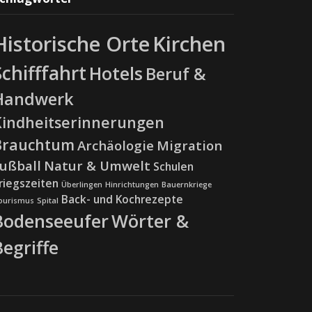
Historische Orte
Kirchen
Schifffahrt
Hotels
Beruf &
Handwerk
Kindheitserinnerungen
Brauchtum
Archäologie
Migration
ußball
Natur & Umwelt
Schulen
riegszeiten
Überlingen
Hinrichtungen
Bauernkriege
Back- und Kochrezepte
ourismus
Spital
Bodenseeufer
Wörter &
Begriffe