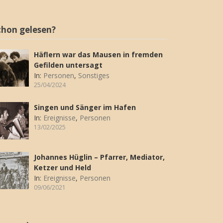
chon gelesen?
Häflern war das Mausen in fremden
Gefilden untersagt
In:
Personen
,
Sonstiges
25/04/2024
Singen und Sänger im Hafen
In:
Ereignisse
,
Personen
13/02/2025
Johannes Hüglin – Pfarrer, Mediator,
Ketzer und Held
In:
Ereignisse
,
Personen
09/06/2021