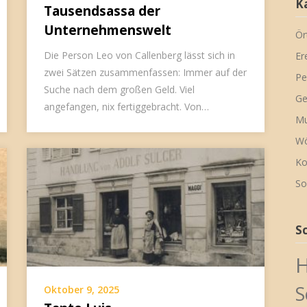
K
Tausendsassa der
Unternehmenswelt
Ör
Die Person Leo von Callenberg lässt sich in
Er
zwei Sätzen zusammenfassen: Immer auf der
Pe
Suche nach dem großen Geld. Viel
Ge
angefangen, nix fertiggebracht. Von…
Mu
Wö
Ko
So
S
H
S
Oktober 9, 2025