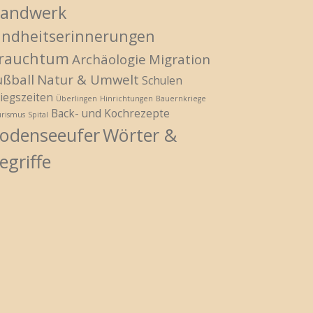
andwerk
indheitserinnerungen
rauchtum
Archäologie
Migration
ußball
Natur & Umwelt
Schulen
iegszeiten
Überlingen
Hinrichtungen
Bauernkriege
Back- und Kochrezepte
urismus
Spital
odenseeufer
Wörter &
egriffe