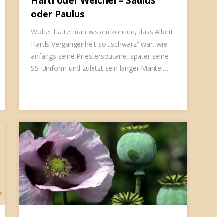
Hartl oder Weichel – Saulus
oder Paulus
Woher hätte man wissen können, dass Albert
Hartls Vergangenheit so „schwarz“ war, wie
anfangs seine Priestersoutane, später seine
SS-Uniform und zuletzt sein langer Mantel…