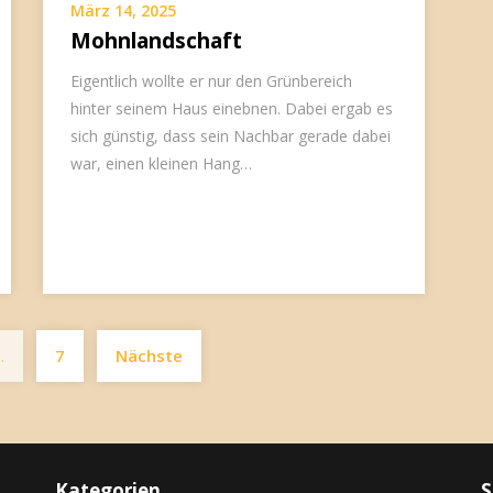
März 14, 2025
Mohnlandschaft
Eigentlich wollte er nur den Grünbereich
hinter seinem Haus einebnen. Dabei ergab es
sich günstig, dass sein Nachbar gerade dabei
war, einen kleinen Hang…
Seitennummerierung
…
7
Nächste
der
Beiträge
Kategorien
S