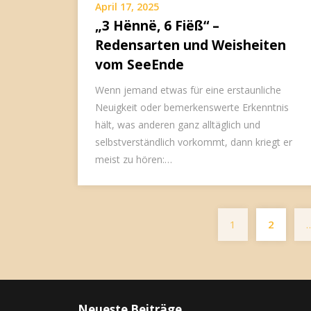
April 17, 2025
„3 Hënnë, 6 Fiëß“ –
Redensarten und Weisheiten
vom SeeEnde
Wenn jemand etwas für eine erstaunliche
Neuigkeit oder bemerkenswerte Erkenntnis
hält, was anderen ganz alltäglich und
selbstverständlich vorkommt, dann kriegt er
meist zu hören:…
1
2
Neueste Beiträge