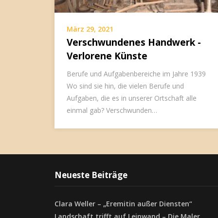
März 29, 2021
Verschwundenes Handwerk -
Verlorene Künste
Berufe und Aufgabenbereiche im Jahre 1939
Wo sind sie hin, die vielen Berufe und
Aufgaben, die es in unserer Ortschaft alle
einmal gab? Verschwunden…
Neueste Beiträge
Clara Weller – „Eremitin außer Diensten“
Landschaft trifft auf Leinwand – Die Maler