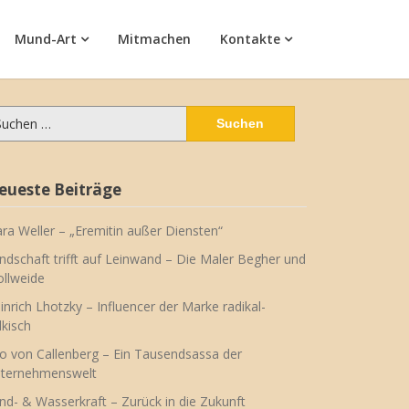
Mund-Art
Mitmachen
Kontakte
chen
ch:
eueste Beiträge
ara Weller – „Eremitin außer Diensten“
ndschaft trifft auf Leinwand – Die Maler Begher und
llweide
inrich Lhotzky – Influencer der Marke radikal-
lkisch
o von Callenberg – Ein Tausendsassa der
ternehmenswelt
nd- & Wasserkraft – Zurück in die Zukunft