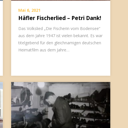
Mai 6, 2021
Häfler Fischerlied – Petri Dank!
Das Volkslied „Die Fischerin vom Bodensee“
aus dem Jahre 1947 ist vielen bekannt. Es war
titelgebend für den gleichnamigen deutschen
Heimatfilm aus dem Jahre…