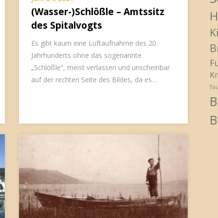
(Wasser-)Schlößle – Amtssitz
H
des Spitalvogts
K
Es gibt kaum eine Luftaufnahme des 20.
B
Jahrhunderts ohne das sogenannte
F
„Schlößle“, meist verlassen und unscheinbar
Kr
auf der rechten Seite des Bildes, da es…
To
B
B