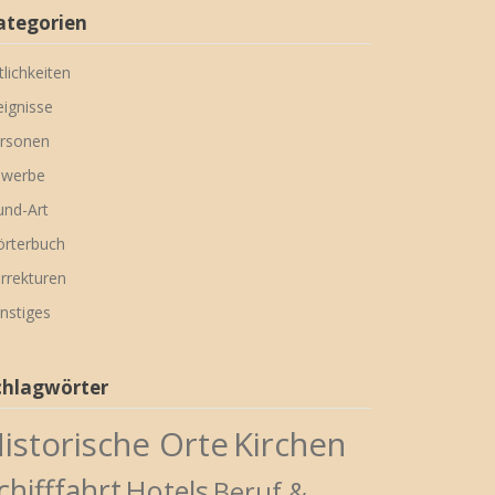
ategorien
tlichkeiten
eignisse
rsonen
werbe
nd-Art
rterbuch
rrekturen
nstiges
chlagwörter
istorische Orte
Kirchen
chifffahrt
Hotels
Beruf &