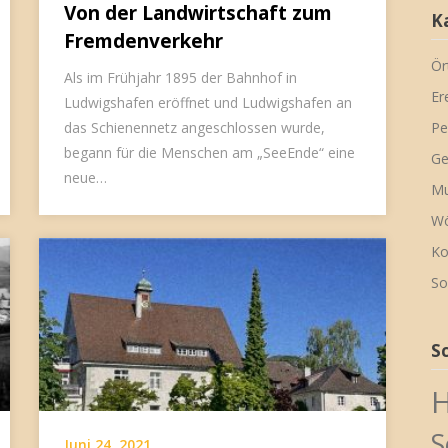
Von der Landwirtschaft zum
K
Fremdenverkehr
Ör
Als im Frühjahr 1895 der Bahnhof in
Er
Ludwigshafen eröffnet und Ludwigshafen an
das Schienennetz angeschlossen wurde,
Pe
begann für die Menschen am „SeeEnde“ eine
Ge
neue…
Mu
Wö
Ko
So
S
H
S
Juni 24, 2021