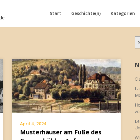
Start
Geschichte(n)
Kategorien
de
Su
na
N
Cl
La
Mo
He
vö
Le
April 4, 2024
Un
Musterhäuser am Fuße des
Wi