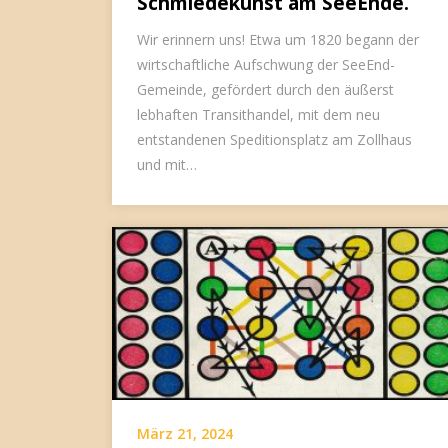
Schmiedekunst am SeeEnde.
Wir erinnern uns! Etwa um 1820 begann der
wirtschaftliche Aufschwung der SeeEnd-
Gemeinde, gefördert durch den äußerst
lebhaften Transithandel, mit dem neu
entstandenen Speditionsplatz am Zollhaus
und mit…
März 21, 2024