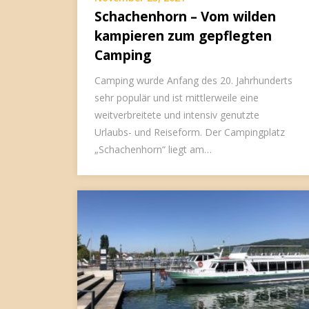
Schachenhorn – Vom wilden
kampieren zum gepflegten
Camping
Camping wurde Anfang des 20. Jahrhunderts
sehr populär und ist mittlerweile eine
weitverbreitete und intensiv genutzte
Urlaubs- und Reiseform. Der Campingplatz
„Schachenhorn“ liegt am…