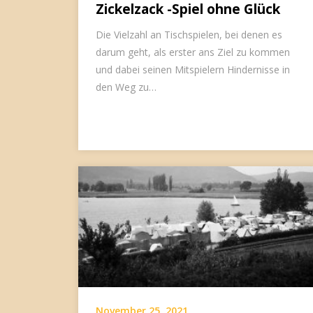
Zickelzack -Spiel ohne Glück
Die Vielzahl an Tischspielen, bei denen es
darum geht, als erster ans Ziel zu kommen
und dabei seinen Mitspielern Hindernisse in
den Weg zu…
November 25, 2021