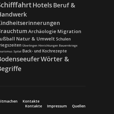
Schifffahrt
Hotels
Beruf &
Handwerk
Kindheitserinnerungen
Brauchtum
Archäologie
Migration
ußball
Natur & Umwelt
Schulen
riegszeiten
Überlingen
Hinrichtungen
Bauernkriege
Back- und Kochrezepte
ourismus
Spital
Bodenseeufer
Wörter &
Begriffe
itmachen
Kontakte
Kontakte
Impressum
Quellen