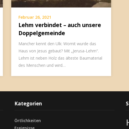
Februar 26, 2021
Lehm verbindet – auch unsere
Doppelgemeinde
Mancher kennt den Ulk: Womit wurde das
Haus von Jesus gebaut? Mit „Jerusa-Lehm“.
Lehm ist neben Holz das älteste Baumaterial
des Menschen und wird…
Kategorien
S
Örtlichkeiten
Ereignisse