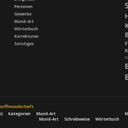
Personen
Gewerbe
Mund-Art
Wörterbuch
Korrekturen
F
Sonstiges
K
T
orffreundschaft
.
n)
Kategorien
Mund-Art
M
Mund-Art
Schreibweise
Wörterbuch