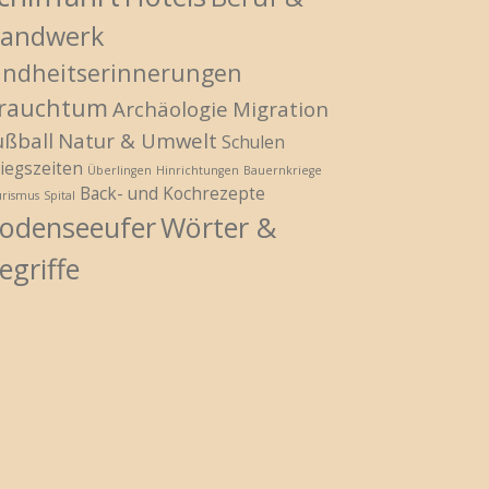
andwerk
indheitserinnerungen
rauchtum
Archäologie
Migration
ußball
Natur & Umwelt
Schulen
iegszeiten
Überlingen
Hinrichtungen
Bauernkriege
Back- und Kochrezepte
urismus
Spital
odenseeufer
Wörter &
egriffe