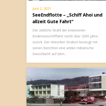
Juni 2, 2021
SeeEndflotte – „Schiff Ahoi und
allzeit Gute Fahrt“
Der zeitliche Strahl der erwiesenen
Bodenseeschifffahrt reicht über 2000 Jahre
zurück. Der Historiker Strabon bezeugt mit
seinen Berichten eine antike militärische
Seeschlacht auf dem…