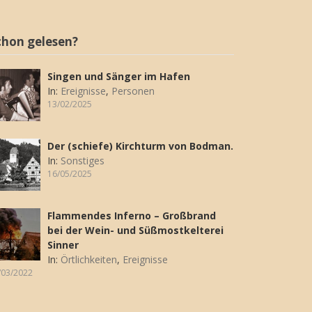
chon gelesen?
Singen und Sänger im Hafen
In:
Ereignisse
,
Personen
13/02/2025
Der (schiefe) Kirchturm von Bodman.
In:
Sonstiges
16/05/2025
Flammendes Inferno – Großbrand
bei der Wein- und Süßmostkelterei
Sinner
In:
Örtlichkeiten
,
Ereignisse
/03/2022