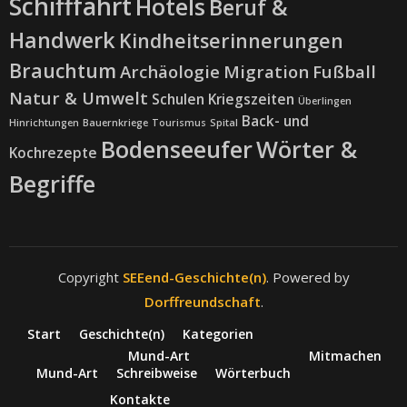
Schifffahrt
Hotels
Beruf &
Handwerk
Kindheitserinnerungen
Brauchtum
Archäologie
Migration
Fußball
Natur & Umwelt
Schulen
Kriegszeiten
Überlingen
Back- und
Hinrichtungen
Bauernkriege
Tourismus
Spital
Bodenseeufer
Wörter &
Kochrezepte
Begriffe
Copyright
SEEend-Geschichte(n)
. Powered by
Dorffreundschaft
.
Start
Geschichte(n)
Kategorien
Mund-Art
Mitmachen
Mund-Art
Schreibweise
Wörterbuch
Kontakte