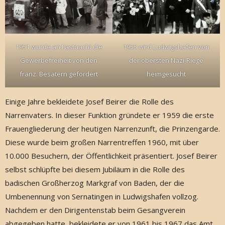
1951 wurde an Fastnacht die
1955 wird Ludwigshafen von
Gewerbefreiheit von den
der obersten Nazi-Riege
franz. Besatern gefordert
heimgesucht
Einige Jahre bekleidete Josef Beirer die Rolle des
Narrenvaters. In dieser Funktion gründete er 1959 die erste
Frauengliederung der heutigen Narrenzunft, die Prinzengarde.
Diese wurde beim großen Narrentreffen 1960, mit über
10.000 Besuchern, der Öffentlichkeit präsentiert. Josef Beirer
selbst schlüpfte bei diesem Jubiläum in die Rolle des
badischen Großherzog Markgraf von Baden, der die
Umbenennung von Sernatingen in Ludwigshafen vollzog.
Nachdem er den Dirigentenstab beim Gesangverein
abgegeben hatte, bekleidete er von 1961 bis 1967 das Amt