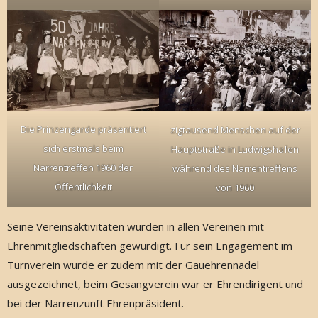
Die Prinzengarde präsentiert
zigtausend Menschen auf der
sich erstmals beim
Hauptstraße in Ludwigshafen
Narrentreffen 1960 der
während des Narrentreffens
Öffentlichkeit
von 1960
Seine Vereinsaktivitäten wurden in allen Vereinen mit
Ehrenmitgliedschaften gewürdigt. Für sein Engagement im
Turnverein wurde er zudem mit der Gauehrennadel
ausgezeichnet, beim Gesangverein war er Ehrendirigent und
bei der Narrenzunft Ehrenpräsident.