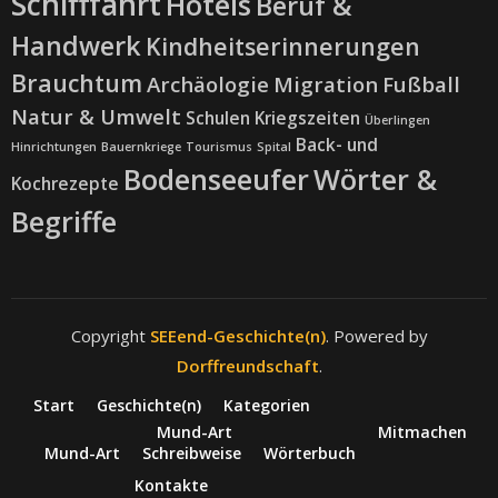
Schifffahrt
Hotels
Beruf &
Handwerk
Kindheitserinnerungen
Brauchtum
Archäologie
Migration
Fußball
Natur & Umwelt
Schulen
Kriegszeiten
Überlingen
Back- und
Hinrichtungen
Bauernkriege
Tourismus
Spital
Bodenseeufer
Wörter &
Kochrezepte
Begriffe
Copyright
SEEend-Geschichte(n)
. Powered by
Dorffreundschaft
.
Start
Geschichte(n)
Kategorien
Mund-Art
Mitmachen
Mund-Art
Schreibweise
Wörterbuch
Kontakte