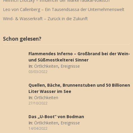
Heinrich Lhotzky – Influencer der Marke radikal-völkisch
Leo von Callenberg – Ein Tausendsassa der Unternehmenswelt
Wind- & Wasserkraft – Zurück in die Zukunft
Schon gelesen?
Flammendes Inferno – Großbrand bei der Wein-
und Süßmostkelterei Sinner
In:
Örtlichkeiten
,
Ereignisse
03/03/2022
Quellen, Bäche, Brunnenstuben und 50 Billionen
Liter Wasser im See
In:
Örtlichkeiten
27/10/2022
Das „U-Boot“ von Bodman
In:
Örtlichkeiten
,
Ereignisse
14/04/2022