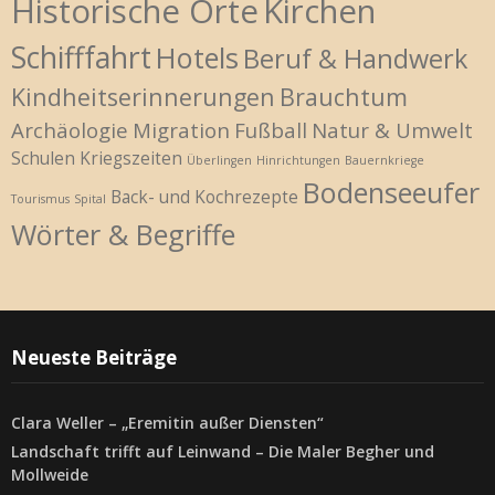
Historische Orte
Kirchen
Schifffahrt
Hotels
Beruf & Handwerk
Kindheitserinnerungen
Brauchtum
Archäologie
Migration
Fußball
Natur & Umwelt
Schulen
Kriegszeiten
Überlingen
Hinrichtungen
Bauernkriege
Bodenseeufer
Back- und Kochrezepte
Tourismus
Spital
Wörter & Begriffe
Neueste Beiträge
Clara Weller – „Eremitin außer Diensten“
Landschaft trifft auf Leinwand – Die Maler Begher und
Mollweide