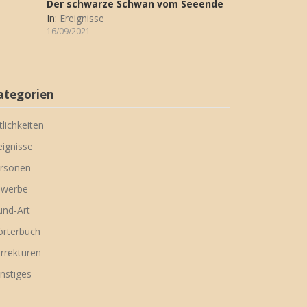
Der schwarze Schwan vom Seeende
In:
Ereignisse
16/09/2021
ategorien
tlichkeiten
eignisse
rsonen
werbe
nd-Art
rterbuch
rrekturen
nstiges