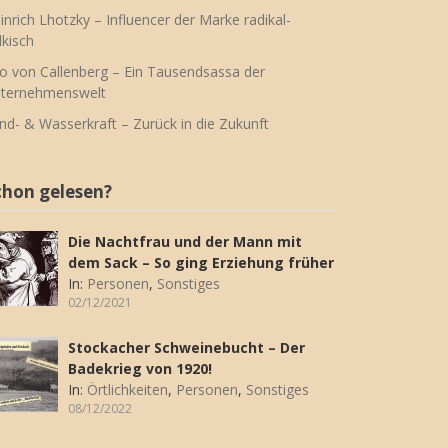
inrich Lhotzky – Influencer der Marke radikal-
lkisch
o von Callenberg – Ein Tausendsassa der
ternehmenswelt
nd- & Wasserkraft – Zurück in die Zukunft
chon gelesen?
Die Nachtfrau und der Mann mit
dem Sack – So ging Erziehung früher
In:
Personen
,
Sonstiges
02/12/2021
Stockacher Schweinebucht – Der
Badekrieg von 1920!
In:
Örtlichkeiten
,
Personen
,
Sonstiges
08/12/2022