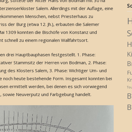
Burg, stiftete der Ritter Hans von Bodman mit 30 ha
S
zienserkloster Salem. Allerdings mit der Auflage, eine
ekommenen Menschen, nebst Priesterhaus zu
H
ss der Burg (etwa 12. Jh.), erbauten die Salemer
S
Mai 1309 konnten die Bischöfe von Konstanz und
t schnell zu einem regionalen Wallfahrtsort.
H
K
en drei Hauptbauphasen festgestellt. 1. Phase:
B
ativer Stammsitz der Herren von Bodman, 2. Phase:
ng des Klosters Salem, 3. Phase: Wichtiger Um- und
F
ie noch heute bestehende Form. Insgesamt konnten bei
Kr
sen ermittelt werden, bei denen es sich vorwiegend
To
B
, sowie Neuverputz und Farbgebung handelt.
B