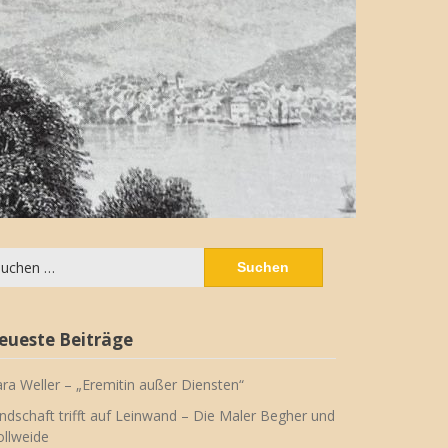
chen
ch:
eueste Beiträge
ara Weller – „Eremitin außer Diensten“
ndschaft trifft auf Leinwand – Die Maler Begher und
llweide