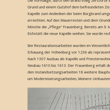
Die vormalige, durch den Brand völlig zerstörte 
Grund und einem Gutshof dem befreundeten Zister
Kapelle zum Andenken der beim Burgbrand umg
erreichten. Auf den Mauerresten und dem Grundri
Mönche die „Pflege“ Frauenberg. Bereits am 9. 
Eichstätt die neue Kapelle weihen. Sie wurde rech
Bei Restaurationsarbeiten wurden im Wesentlich
Erbauung der Höhenburg vor 1236 als repräsent
Nach 1307 Ausbau als Kapelle und Priesterwohnu
Neubau 1610 bis 1613. Der Frauenberg erhält d
den Instandsetzungsarbeiten 18 weitere Baupha
um Modernisierungsarbeiten, kleinere Umbauten