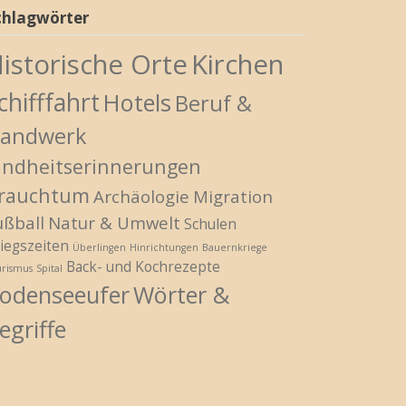
chlagwörter
istorische Orte
Kirchen
chifffahrt
Hotels
Beruf &
andwerk
indheitserinnerungen
rauchtum
Archäologie
Migration
ußball
Natur & Umwelt
Schulen
iegszeiten
Überlingen
Hinrichtungen
Bauernkriege
Back- und Kochrezepte
urismus
Spital
odenseeufer
Wörter &
egriffe