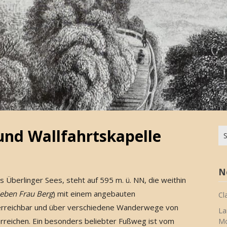
und Wallfahrtskapelle
Su
na
N
Überlinger Sees, steht auf 595 m. ü. NN, die weithin
ieben Frau Berg
) mit einem angebauten
Cl
 erreichbar und über verschiedene Wanderwege von
La
eichen. Ein besonders beliebter Fußweg ist vom
Mo