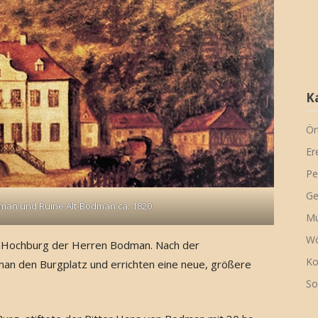
K
Ör
Er
Pe
Ge
man und Ruine Alt-Bodman ca. 1820
Mu
Wö
te Hochburg der Herren Bodman. Nach der
Ko
an den Burgplatz und errichten eine neue, größere
So