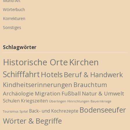
Mund-Art
Wörterbuch
Korrekturen
Sonstiges
Schlagwörter
Historische Orte
Kirchen
Schifffahrt
Hotels
Beruf & Handwerk
Kindheitserinnerungen
Brauchtum
Archäologie
Migration
Fußball
Natur & Umwelt
Schulen
Kriegszeiten
Überlingen
Hinrichtungen
Bauernkriege
Bodenseeufer
Back- und Kochrezepte
Tourismus
Spital
Wörter & Begriffe