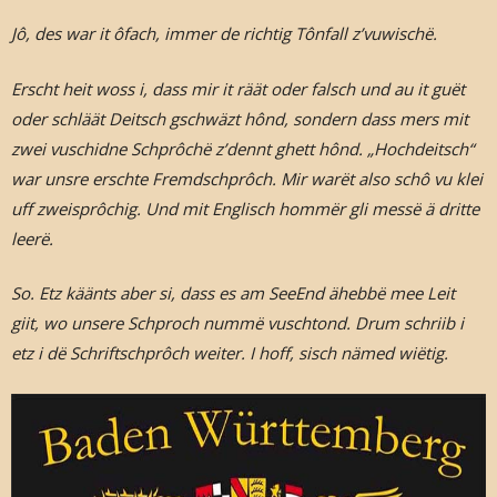
Jô, des war it ôfach, immer de richtig Tônfall z’vuwischë.
Erscht heit woss i, dass mir it räät oder falsch und au it guët
oder schläät Deitsch gschwäzt hônd, sondern dass mers mit
zwei vuschidne Schprôchë z’dennt ghett hônd. „Hochdeitsch“
war unsre erschte Fremdschprôch. Mir warët also schô vu klei
uff zweisprôchig. Und mit Englisch hommër gli messë ä dritte
leerë.
So. Etz käänts aber si, dass es am SeeEnd ähebbë mee Leit
giit, wo unsere Schproch nummë vuschtond. Drum schriib i
etz i dë Schriftschprôch weiter. I hoff, sisch nämed wiëtig.