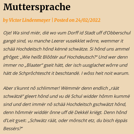
Muttersprache
by
Victor Lindenmayer
|
Posted on
24/02/2022
Oje! Wa sind miër, dië wo vum Dorff id Stadt uff d’Obberschul
gangë sind, vu manche Leerer vusekklet wôrre, wemmer it
schää Hochdeitsch hônd kënnë schwätze. Si hônd uns ammel
gfrôget: „Wie heißt Blôôtër auf Hochdeutsch?“ Und wer denn
immer no „Blaater“ gseit hätt, der isch uusglachet wôrre und
hätt de Schprôchtescht it beschtandë. I wôss heit noit warum.
Aber s’kunnt nô schlimmer! Wëmmër denn endlich „räät
schwätzë“ gleert hônd und vu dë Schul widder hômm kummë
sind und dert immër nô schää Hochdeitsch gschwätzt hônd,
denn hômmër widdër ônne uff dë Dekkël kriëgt. Denn hônd
d’Leit
gseit:
„Schwätz räät, oder mônscht etz, du
bisch ëppäs
Bessërs?“