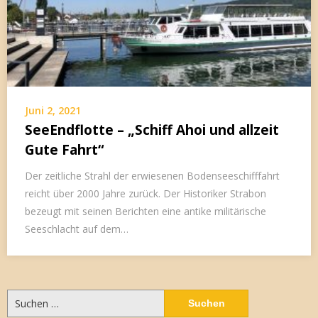
Juni 2, 2021
SeeEndflotte – „Schiff Ahoi und allzeit
Gute Fahrt“
Der zeitliche Strahl der erwiesenen Bodenseeschifffahrt
reicht über 2000 Jahre zurück. Der Historiker Strabon
bezeugt mit seinen Berichten eine antike militärische
Seeschlacht auf dem…
Suchen
nach: