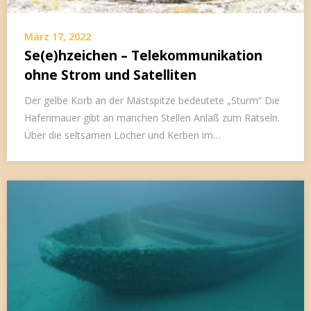
März 17, 2022
Se(e)hzeichen – Telekommunikation
ohne Strom und Satelliten
Der gelbe Korb an der Mastspitze bedeutete „Sturm“ Die
Hafenmauer gibt an manchen Stellen Anlaß zum Rätseln.
Über die seltsamen Löcher und Kerben im…