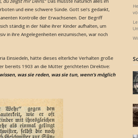
s, du zeigst mir Deins
.“ Das musste natürlich alles im
He
rboten und eine schwere Sünde. Gott sei’s gedankt,
vö
rmanenten Kontrolle der Erwachsenen. Der Begriff
Le
 sich ständig in der Nähe ihrer Kinder aufhalten, um
Un
iv in ihre Angelegenheiten einzumischen, war noch
Wi
ia Einsiedeln, hätte dieses elterliche Verhalten große
S
r bereits 1903 an die Mütter gerichteten Direktive:
wissen, was sie reden, was sie tun, wenn’s möglich