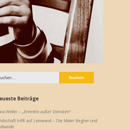
chen
ch:
eueste Beiträge
ara Weller – „Eremitin außer Diensten“
ndschaft trifft auf Leinwand – Die Maler Begher und
llweide