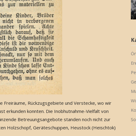
K
Ör
Er
Pe
Ge
Mu
Wö
che Freiräume, Rückzugsgebiete und Verstecke, wo wir
Ko
st erkunden konnten. Die Inobhutnahme-Vielfalt von
rgänzende Betreuungsangebote standen noch nicht zur
So
ten Holzschopf, Geräteschuppen, Heustock (Heischtok)