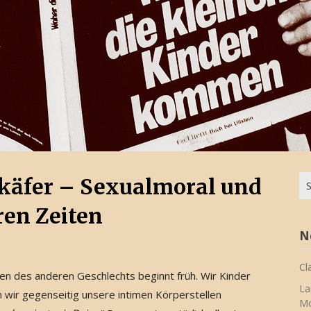
Su
käfer – Sexualmoral und
na
ren Zeiten
N
Cl
en des anderen Geschlechts beginnt früh. Wir Kinder
La
 wir gegenseitig unsere intimen Körperstellen
Mo