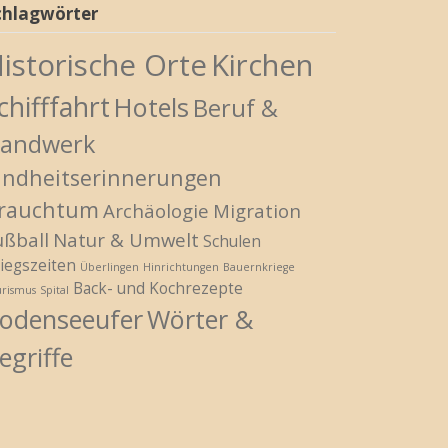
chlagwörter
istorische Orte
Kirchen
chifffahrt
Hotels
Beruf &
andwerk
indheitserinnerungen
rauchtum
Archäologie
Migration
ußball
Natur & Umwelt
Schulen
iegszeiten
Überlingen
Hinrichtungen
Bauernkriege
Back- und Kochrezepte
urismus
Spital
odenseeufer
Wörter &
egriffe