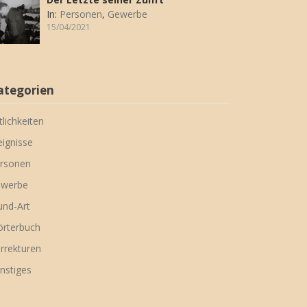
In:
Personen
,
Gewerbe
15/04/2021
ategorien
tlichkeiten
eignisse
rsonen
werbe
nd-Art
rterbuch
rrekturen
nstiges