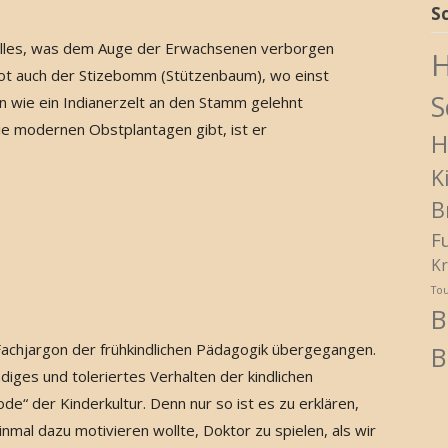
S
 alles, was dem Auge der Erwachsenen verborgen
H
 bot auch der Stizebomm (Stützenbaum), wo einst
S
n wie ein Indianerzelt an den Stamm gelehnt
ie modernen Obstplantagen gibt, ist er
H
K
B
F
Kr
To
B
 Fachjargon der frühkindlichen Pädagogik übergegangen.
B
iges und toleriertes Verhalten der kindlichen
de“ der Kinderkultur. Denn nur so ist es zu erklären,
mal dazu motivieren wollte, Doktor zu spielen, als wir