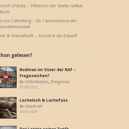
inrich Lhotzky – Influencer der Marke radikal-
lkisch
o von Callenberg – Ein Tausendsassa der
ternehmenswelt
nd- & Wasserkraft – Zurück in die Zukunft
chon gelesen?
Bodman im Visier der RAF –
Fragezeichen?
In:
Örtlichkeiten
,
Ereignisse
05/05/2022
Lacheloch & Lachefass
In:
Mund-Art
24/01/2021
Der Letzte seiner Zunft