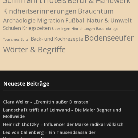
Schifffahrt
Hotels
Beruf & Handwerk
Kindheitserinnerungen
Brauchtum
Archäologie
Migration
Fußball
Natur & Umwelt
Schulen
Kriegszeiten
Überlingen
Hinrichtungen
Bauernkriege
Bodenseeufer
Back- und Kochrezepte
Tourismus
Spital
Wörter & Begriffe
Neueste Beiträge
Clara Weller – „Eremitin außer Diensten“
Landschaft trifft auf Leinwand – Die Maler Begher und
Mollweide
Heinrich Lhotzky – Influencer der Marke radikal-völkisch
Leo von Callenberg – Ein Tausendsassa der