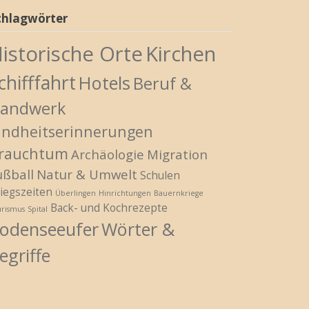
chlagwörter
istorische Orte
Kirchen
chifffahrt
Hotels
Beruf &
andwerk
indheitserinnerungen
rauchtum
Archäologie
Migration
ußball
Natur & Umwelt
Schulen
iegszeiten
Überlingen
Hinrichtungen
Bauernkriege
Back- und Kochrezepte
urismus
Spital
odenseeufer
Wörter &
egriffe