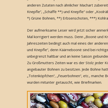
anderen Zutaten nach ähnlicher Machart zuberei
Knepfle“, „Schäffë **) und Knepfle“ oder „Koolrä
*) Grüne Bohnen, **) Erbsenschoten, ***) Kohlra
Der aufmerksame Leser wird jetzt sicher anmer
Mal korrigiert werden muss. Denn „Boonë und Kn
Jahreszeiten bedingt auch mal eines der andere
und Knepfle“, denn Käärneboonë sind bei richtige
unbegrenzt haltbar und an keine Saison gebunde
Zu Großmutters Zeiten war es der Stolz jeder Kö
angebauter Bohnen zu besitzen. Jede Bohne hatt
„Totenköpfchen“, „Feuerbohnen“, etc., manche B
wurden mitunter getauscht, wie Briefmarken.