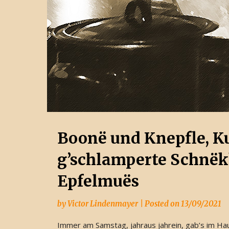
Boonë und Knepfle, Ku
g’schlamperte Schnëk
Epfelmuës
by
Victor Lindenmayer
|
Posted on
13/09/2021
Immer am Samstag, jahraus jahrein, gab’s im Ha