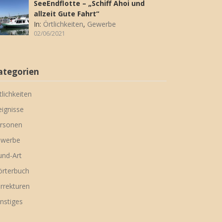
SeeEndflotte – „Schiff Ahoi und
allzeit Gute Fahrt“
In:
Örtlichkeiten
,
Gewerbe
02/06/2021
ategorien
tlichkeiten
eignisse
rsonen
werbe
nd-Art
rterbuch
rrekturen
nstiges