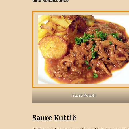
eine Renaissance
.
Saure Kutteln
Saure Kuttlë