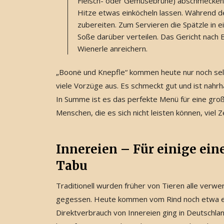
Fleisch- oder Gemüsebrühe) abschmecken 
Hitze etwas einköcheln lassen. Während d
zubereiten. Zum Servieren die Spätzle in e
Soße darüber verteilen. Das Gericht nach
Wienerle anreichern.
„Boonë und Knepfle“ kommen heute nur noch selte
viele Vorzüge aus. Es schmeckt gut und ist nahrha
In Summe ist es das perfekte Menü für eine groß
Menschen, die es sich nicht leisten können, viel 
Innereien – Für einige eine
Tabu
Traditionell wurden früher von Tieren alle verwe
gegessen. Heute kommen vom Rind noch etwa ein 
Direktverbrauch von Innereien ging in Deutschl