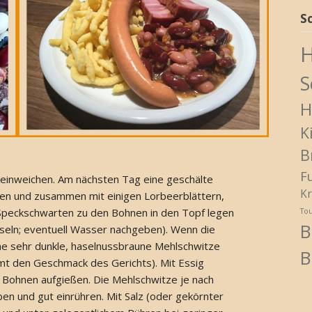
S
H
S
H
K
B
F
 einweichen. Am nächsten Tag eine geschälte
Kr
en und zusammen mit einigen Lorbeerblättern,
peckschwarten zu den Bohnen in den Topf legen
To
B
seln; eventuell Wasser nachgeben). Wenn die
ine sehr dunkle, haselnussbraune Mehlschwitze
B
t den Geschmack des Gerichts). Mit Essig
Bohnen aufgießen. Die Mehlschwitze je nach
n und gut einrühren. Mit Salz (oder gekörnter