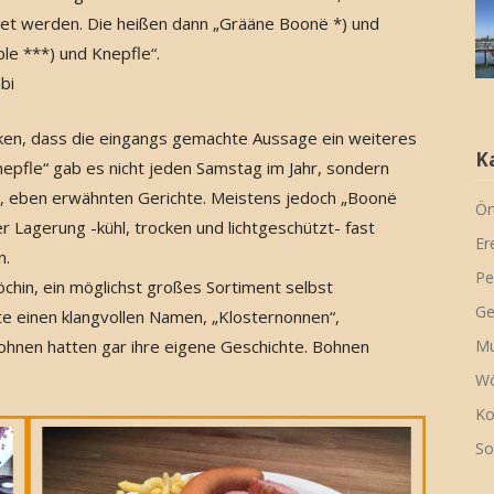
tet werden. Die heißen dann „Grääne Boonë *) und
ble ***) und Knepfle“.
bi
ken, dass die eingangs gemachte Aussage ein weiteres
K
epfle“ gab es nicht jeden Samstag im Jahr, sondern
n, eben erwähnten Gerichte. Meistens jedoch „Boonë
Ör
r Lagerung -kühl, trocken und lichtgeschützt- fast
Er
n.
Pe
chin, ein möglichst großes Sortiment selbst
Ge
e einen klangvollen Namen, „Klosternonnen“,
ohnen hatten gar ihre eigene Geschichte. Bohnen
Mu
Wö
Ko
So