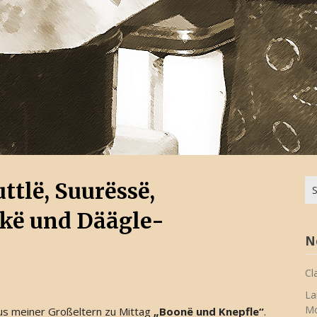
Su
ttlë, Suurëssë,
na
kë und Däägle-
N
Cl
La
Mo
us meiner Großeltern zu Mittag
„Boonë und Knepfle“
.