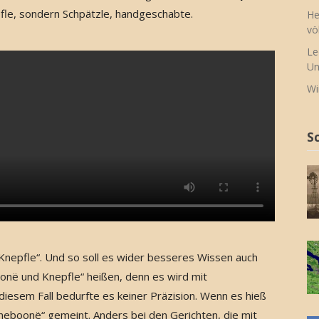
le, sondern Schpätzle, handgeschabte.
He
vö
Le
Un
Wi
S
Knepfle“. Und so soll es wider besseres Wissen auch
në und Knepfle“ heißen, denn es wird mit
iesem Fall bedurfte es keiner Präzision. Wenn es hieß
eboonë“ gemeint. Anders bei den Gerichten, die mit