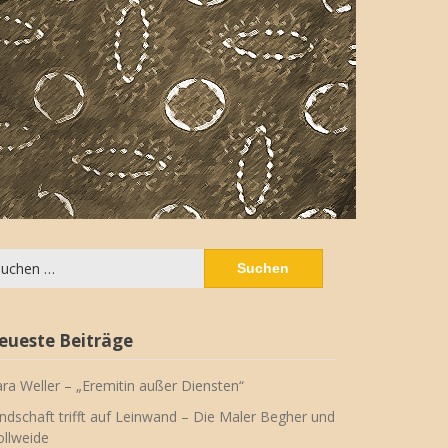
chen
ch:
eueste Beiträge
ara Weller – „Eremitin außer Diensten“
ndschaft trifft auf Leinwand – Die Maler Begher und
llweide