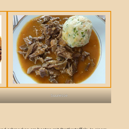
Suurëssë