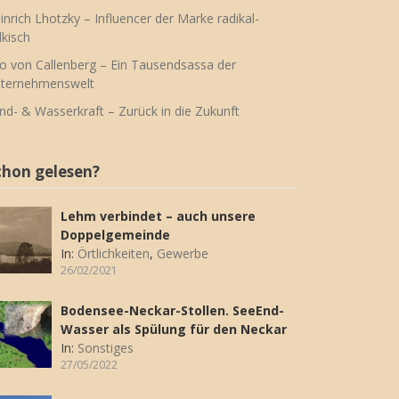
inrich Lhotzky – Influencer der Marke radikal-
lkisch
o von Callenberg – Ein Tausendsassa der
ternehmenswelt
nd- & Wasserkraft – Zurück in die Zukunft
chon gelesen?
Lehm verbindet – auch unsere
Doppelgemeinde
In:
Örtlichkeiten
,
Gewerbe
26/02/2021
Bodensee-Neckar-Stollen. SeeEnd-
Wasser als Spülung für den Neckar
In:
Sonstiges
27/05/2022