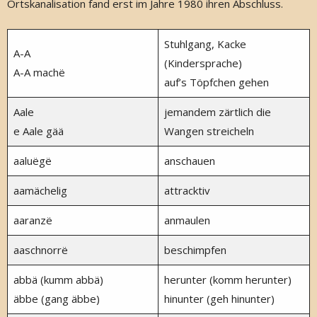
Ortskanalisation fand erst im Jahre 1980 ihren Abschluss.
Stuhlgang, Kacke
A-A
(Kindersprache)
A-A machë
auf’s Töpfchen gehen
Aale
jemandem zärtlich die
e Aale gää
Wangen streicheln
aaluëgë
anschauen
aamächelig
attracktiv
aaranzë
anmaulen
aaschnorrë
beschimpfen
abbä (kumm abbä)
herunter (komm herunter)
äbbe (gang äbbe)
hinunter (geh hinunter)