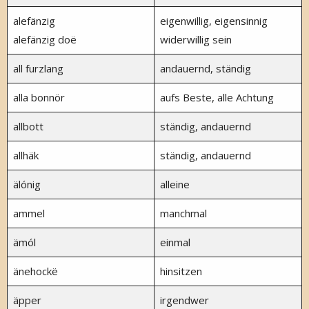
alefänzig
eigenwillig, eigensinnig
alefänzig doë
widerwillig sein
all furzlang
andauernd, ständig
alla bonnör
aufs Beste, alle Achtung
allbott
ständig, andauernd
allhäk
ständig, andauernd
älónig
alleine
ammel
manchmal
ämól
einmal
änehockë
hinsitzen
äpper
irgendwer