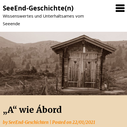
SeeEnd-Geschichte(n)
Wissenswertes und Unterhaltsames vom
Seeende
„A“ wie Ábord
by
SeeEnd-Geschichten
|
Posted on
22/01/2021