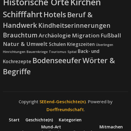
Historische Orte
Kirchen
Schifffahrt
Hotels
Beruf &
Handwerk
Kindheitserinnerungen
Brauchtum
Archäologie
Migration
Fußball
Natur & Umwelt
Schulen
Kriegszeiten
Überlingen
Back- und
Hinrichtungen
Bauernkriege
Tourismus
Spital
Bodenseeufer
Wörter &
Kochrezepte
Begriffe
Copyright
SEEend-Geschichte(n)
. Powered by
Dorffreundschaft
.
Start
Geschichte(n)
Kategorien
Mund-Art
Mitmachen