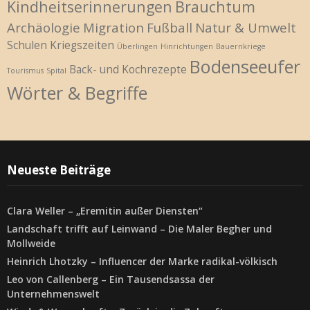
Kindheitserinnerungen
Brauchtum
Archäologie
Migration
Fußball
Natur & Umwelt
Schulen
Kriegszeiten
Überlingen
Hinrichtungen
Bauernkriege
Bodenseeufer
Back- und Kochrezepte
Tourismus
Spital
Wörter & Begriffe
Neueste Beiträge
Clara Weller – „Eremitin außer Diensten“
Landschaft trifft auf Leinwand – Die Maler Begher und
Mollweide
Heinrich Lhotzky – Influencer der Marke radikal-völkisch
Leo von Callenberg – Ein Tausendsassa der
Unternehmenswelt