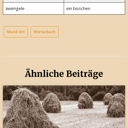
äwëngele
ein bisschen
Mund-Art
Wörterbuch
Ähnliche Beiträge