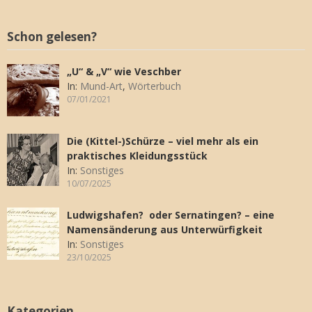
Schon gelesen?
„U“ & „V“ wie Veschber
In:
Mund-Art
,
Wörterbuch
07/01/2021
Die (Kittel-)Schürze – viel mehr als ein
praktisches Kleidungsstück
In:
Sonstiges
10/07/2025
Ludwigshafen? oder Sernatingen? – eine
Namensänderung aus Unterwürfigkeit
In:
Sonstiges
23/10/2025
Kategorien