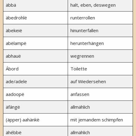
äbbä
halt, eben, deswegen
äbedrohlë
runterrollen
äbekeië
hinunterfallen
abëlampë
herunterhängen
abhauë
wegrennen
Ábord
Toilette
ade/adele
auf Wiedersehen
aadoopë
anfassen
äfángë
allmählich
(äpper) aahänkë
mit jemandem schimpfen
ähébbë
allmählich