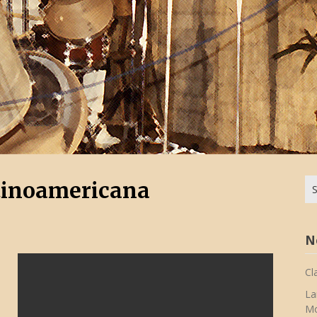
Su
atinoamericana
na
N
Cl
La
Mo