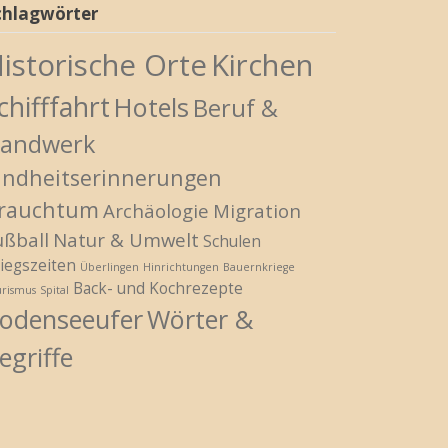
chlagwörter
istorische Orte
Kirchen
chifffahrt
Hotels
Beruf &
andwerk
indheitserinnerungen
rauchtum
Archäologie
Migration
ußball
Natur & Umwelt
Schulen
iegszeiten
Überlingen
Hinrichtungen
Bauernkriege
Back- und Kochrezepte
urismus
Spital
odenseeufer
Wörter &
egriffe