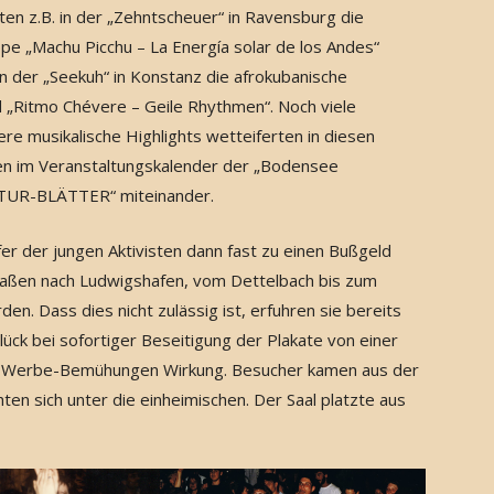
lten z.B. in der „Zehntscheuer“ in Ravensburg die
pe „Machu Picchu – La Energía solar de los Andes“
in der „Seekuh“ in Konstanz die afrokubanische
 „Ritmo Chévere – Geile Rhythmen“. Noch viele
ere musikalische Highlights wetteiferten in diesen
n im Veranstaltungskalender der „Bodensee
UR-BLÄTTER“ miteinander.
r der jungen Aktivisten dann fast zu einen Bußgeld
raßen nach Ludwigshafen, vom Dettelbach bis zum
. Dass dies nicht zulässig ist, erfuhren sie bereits
ück bei sofortiger Beseitigung der Plakate von einer
ie Werbe-Bemühungen Wirkung. Besucher kamen aus der
en sich unter die einheimischen. Der Saal platzte aus