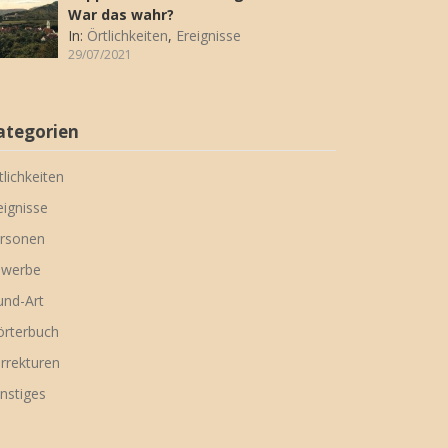
War das wahr?
In:
Örtlichkeiten
,
Ereignisse
29/07/2021
ategorien
tlichkeiten
eignisse
rsonen
werbe
nd-Art
rterbuch
rrekturen
nstiges