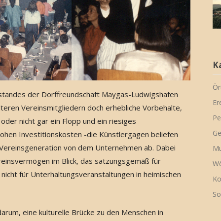
K
Ör
rstandes der Dorffreundschaft Maygas-Ludwigshafen
Er
lteren Vereinsmitgliedern doch erhebliche Vorbehalte,
Pe
er nicht gar ein Flopp und ein riesiges
Ge
ohen Investitionskosten -die Künstlergagen beliefen
ere Vereinsgeneration von dem Unternehmen ab. Dabei
Mu
ereinsvermögen im Blick, das satzungsgemäß für
Wö
 nicht für Unterhaltungsveranstaltungen in heimischen
Ko
So
 darum, eine kulturelle Brücke zu den Menschen in