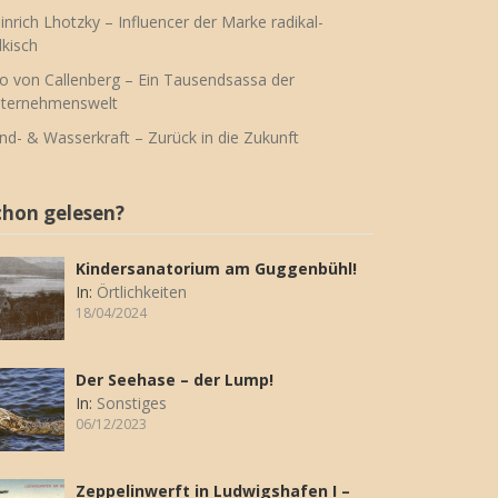
inrich Lhotzky – Influencer der Marke radikal-
lkisch
o von Callenberg – Ein Tausendsassa der
ternehmenswelt
nd- & Wasserkraft – Zurück in die Zukunft
chon gelesen?
Kindersanatorium am Guggenbühl!
In:
Örtlichkeiten
18/04/2024
Der Seehase – der Lump!
In:
Sonstiges
06/12/2023
Zeppelinwerft in Ludwigshafen I –