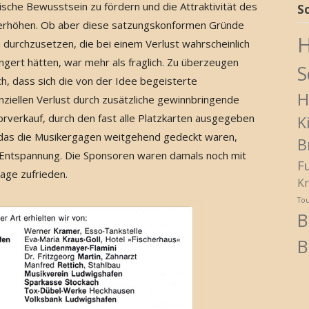
ische Bewusstsein zu fördern und die Attraktivität des
S
 erhöhen. Ob aber diese satzungskonformen Gründe
H
 durchzusetzen, die bei einem Verlust wahrscheinlich
ert hätten, war mehr als fraglich. Zu überzeugen
S
ch, dass sich die von der Idee begeisterte
H
nziellen Verlust durch zusätzliche gewinnbringende
rverkauf, durch den fast alle Platzkarten ausgegeben
K
h das die Musikergagen weitgehend gedeckt waren,
B
r Entspannung. Die Sponsoren waren damals noch mit
F
age zufrieden.
Kr
To
B
B