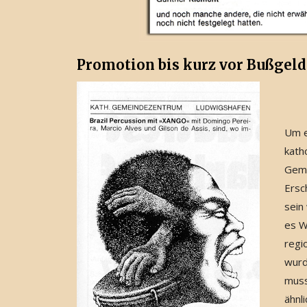
Promotion bis kurz vor Bußgeld
Um e
kath
Geme
Ersc
sein
es W
regi
wurd
muss
ähnl